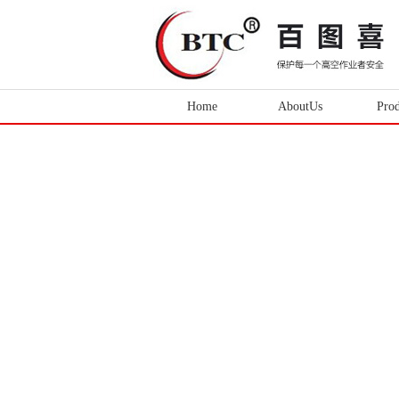
Home
AboutUs
Prod