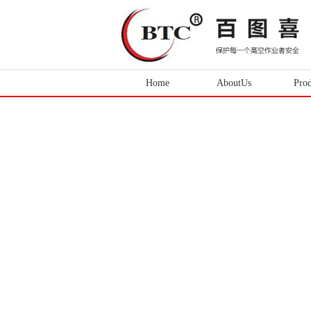
Home
AboutUs
Prod