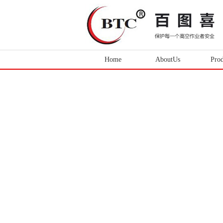
Home
AboutUs
Prod