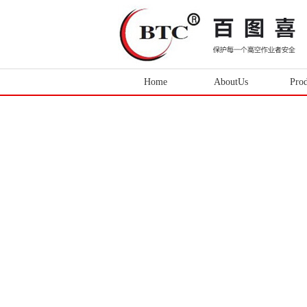
Home
AboutUs
Prod